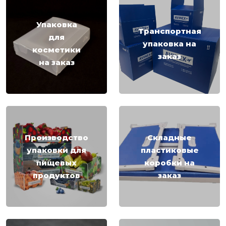
Упаковка
Транспортная
для
упаковка на
косметики
заказ
на заказ
Производство
Складные
упаковки для
пластиковые
пищевых
коробки на
продуктов
заказ