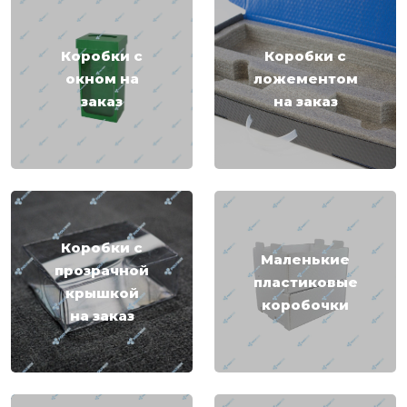
Коробки с
Коробки с
окном на
ложементом
заказ
на заказ
Коробки с
Маленькие
прозрачной
пластиковые
крышкой
коробочки
на заказ