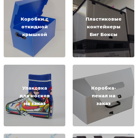
Коробки с
Пластиковые
откидной
контейнеры
крышкой
Биг Боксы
Упаковка
Коробка-
для носков
пенал на
на заказ
заказ