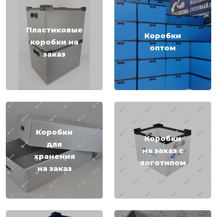
Пластиковые
Коробки
коробки на
оптом
заказ
Коробки
Коробки
для
на заказ с
хранения
логотипом
на заказ