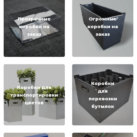
Прозрачные
Огромные
коробки на
коробки на
заказ
заказ
Коробки
Коробки для
для
транспортировки
перевозки
цветов
бутылок