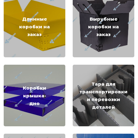
Длинные
Вырубные
коробки на
коробки на
заказ
заказ
Тара для
Коробки
транспортировки
крышка-
и перевозки
дно
деталей