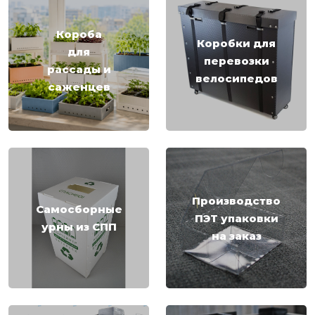
Короба
Коробки для
для
перевозки
рассады и
велосипедов
саженцев
Производство
Самосборные
ПЭТ упаковки
урны из СПП
на заказ