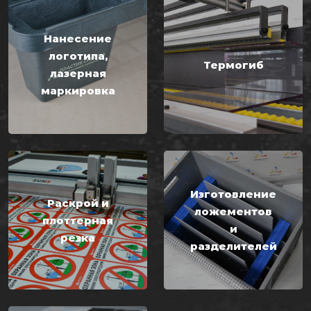
Нанесение
логотипа,
Термогиб
лазерная
маркировка
Изготовление
Раскрой и
ложементов
плоттерная
и
резка
разделителей