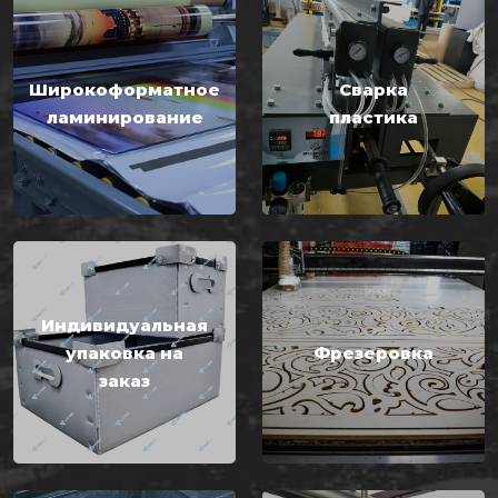
Широкоформатное
Сварка
ламинирование
пластика
Индивидуальная
упаковка на
Фрезеровка
заказ