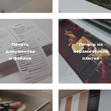
Печать
Печать на
документов
керамической
и файлов
плитке