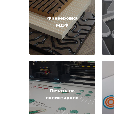
Фрезеровка
МДФ
Печать на
полистироле