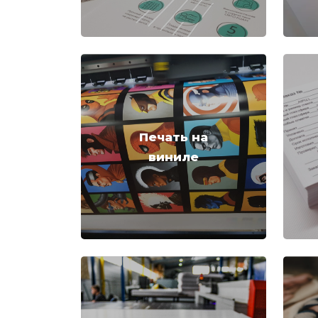
Печать на
виниле