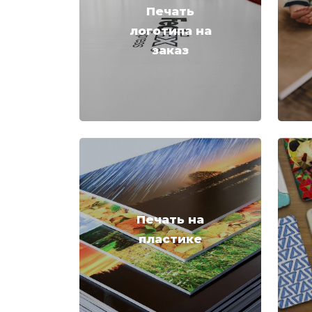
Печать
логотипа на
заказ
Печать на
пластике