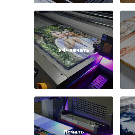
УФ-печать
Печать