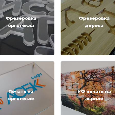
Фрезеровка
Фрезеровка
оргстекла
дерева
Печать на
УФ печать на
оргстекле
акриле