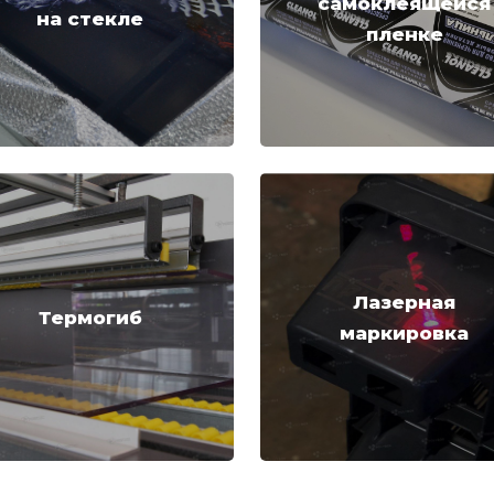
самоклеящейся
на стекле
пленке
Лазерная
Термогиб
маркировка