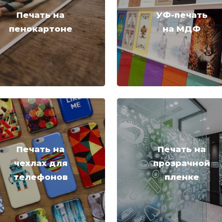
Печать на
УФ-печать
пенокартоне
на МДФ
Печать на
Печать на
чехлах для
прозрачной
телефонов
пленке