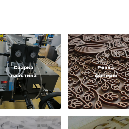
Сварка
Резка
пластика
фанеры