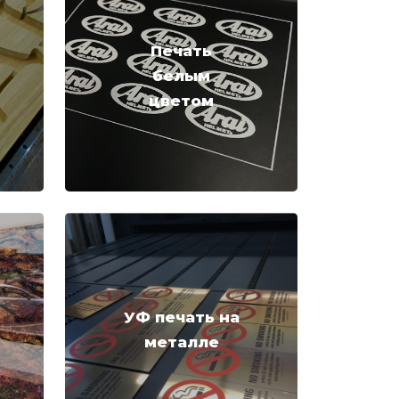
Печать
белым
цветом
УФ печать на
металле