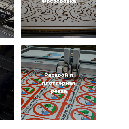
Фрезеровка
Раскрой и
плоттерная
резка