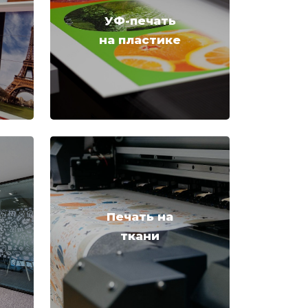
УФ-печать
на пластике
Печать на
ткани