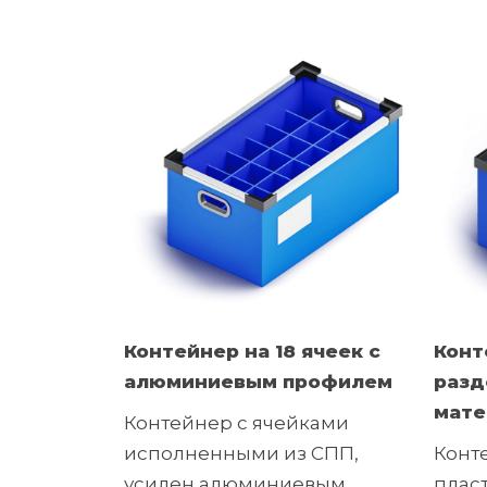
Контейнер на 18 ячеек с
Конт
алюминиевым профилем
разд
мате
Контейнер с ячейками
исполненными из СПП,
Конт
усилен алюминиевым
плас