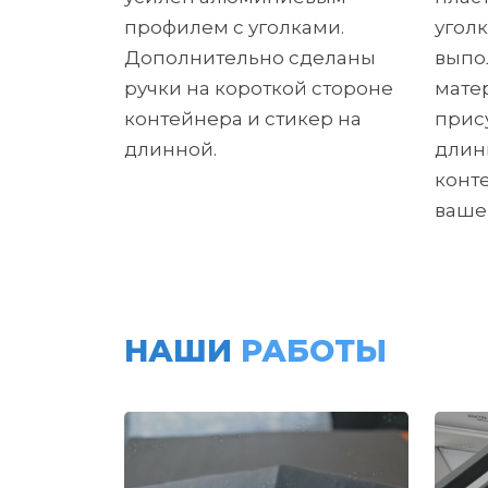
профилем с уголками.
угол
Дополнительно сделаны
выпо
ручки на короткой стороне
мате
контейнера и стикер на
прис
длинной.
длин
конт
ваше
НАШИ
РАБОТЫ