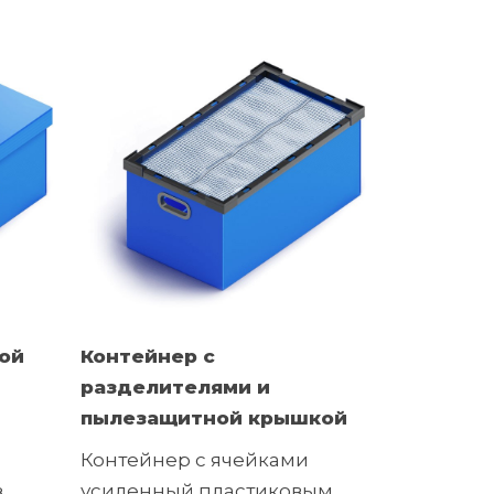
ой
Контейнер с
разделителями и
пылезащитной крышкой
Контейнер с ячейками
з
усиленный пластиковым