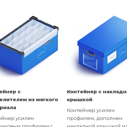
ейнер с
Контейнер с накладн
елителем из мягкого
крышкой
риала
Контейнер усилен
ейнер усилен
профилем, дополнен
тиковым профилем с
накладной крышкой и