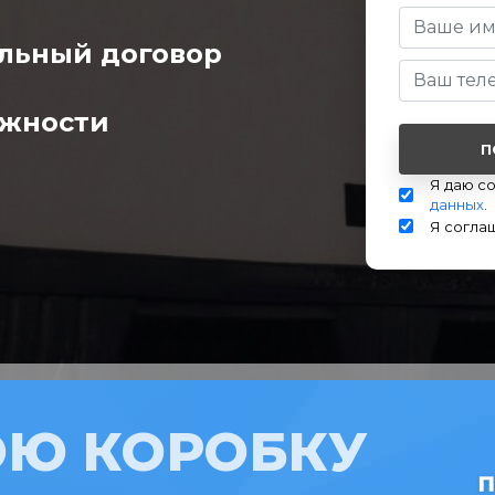
льный договор
ожности
Я даю с
данных
.
Я согла
ОЮ КОРОБКУ