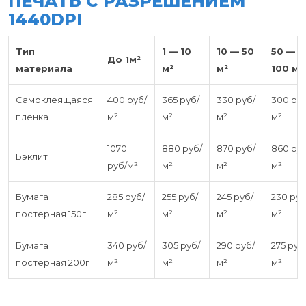
ПЕЧАТЬ С РАЗРЕШЕНИЕМ
1440DPI
Тип
1 — 10
10 — 50
50 —
До 1м²
материала
м²
м²
100 м²
Самоклеящаяся
400 руб/
365 руб/
330 руб/
300 руб
пленка
м²
м²
м²
м²
1070
880 руб/
870 руб/
860 руб
Бэклит
руб/м²
м²
м²
м²
Бумага
285 руб/
255 руб/
245 руб/
230 руб
постерная 150г
м²
м²
м²
м²
Бумага
340 руб/
305 руб/
290 руб/
275 руб
постерная 200г
м²
м²
м²
м²