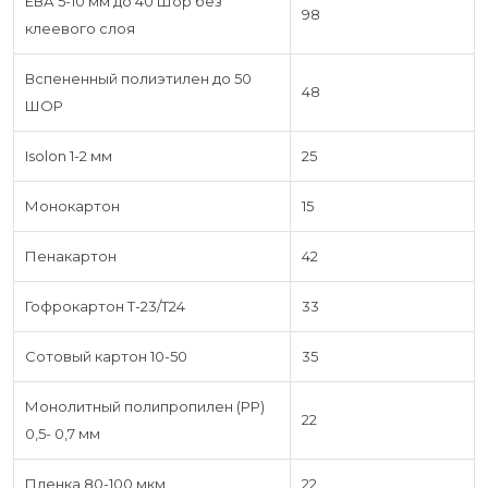
ЕВА 5-10 мм до 40 Шор без
98
клеевого слоя
Вспененный полиэтилен до 50
48
ШОР
Isolon 1-2 мм
25
Монокартон
15
Пенакартон
42
Гофрокартон Т-23/Т24
33
Сотовый картон 10-50
35
Монолитный полипропилен (PP)
22
0,5- 0,7 мм
Пленка 80-100 мкм
22