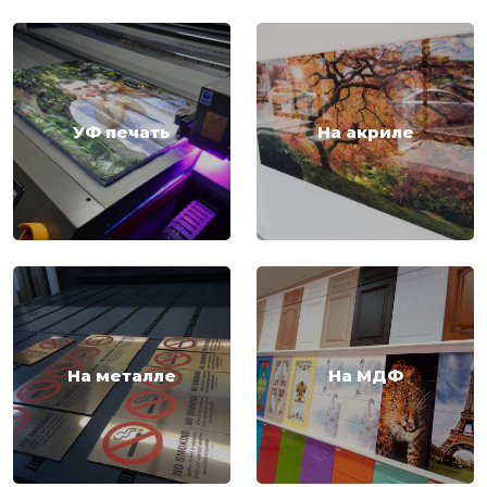
УФ печать
На акриле
На металле
На МДФ